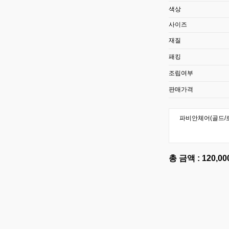
색상
사이즈
재질
패킹
조립여부
판매가격
파비안체어(골드/
총 금액 :
120,0