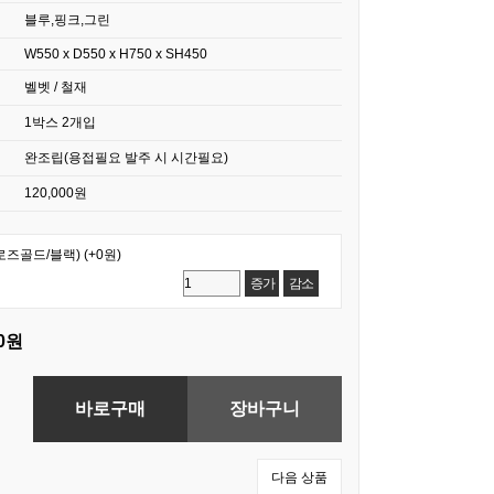
블루,핑크,그린
W550 x D550 x H750 x SH450
벨벳 / 철재
1박스 2개입
완조립(용접필요 발주 시 시간필요)
120,000원
로즈골드/블랙)
(+0원)
증가
감소
00원
다음 상품